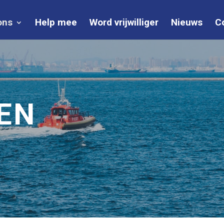
ons
Help mee
Word vrijwilliger
Nieuws
C
EN